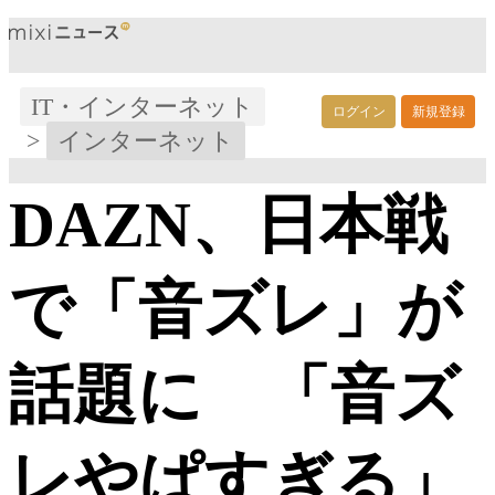
IT・インターネット
ログイン
新規登録
>
インターネット
DAZN、日本戦
で「音ズレ」が
話題に 「音ズ
レやぱすぎる」