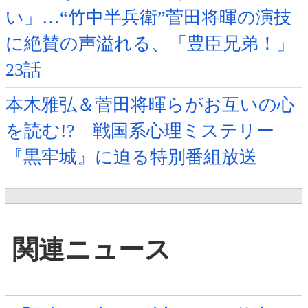
い」…“竹中半兵衛”菅田将暉の演技
に絶賛の声溢れる、「豊臣兄弟！」
23話
本木雅弘＆菅田将暉らがお互いの心
を読む!? 戦国系心理ミステリー
『黒牢城』に迫る特別番組放送
関連ニュース