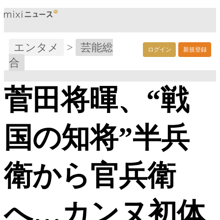
エンタメ
>
芸能総
ログイン
新規登録
合
菅田将暉、“戦
国の知将”半兵
衛から官兵衛
へ…カンヌ初体