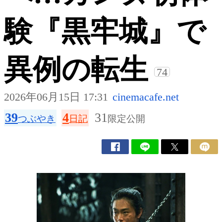
験『黒牢城』で
異例の転生
74
2026年06月15日 17:31
cinemacafe.net
39
4
31
つぶやき
日記
限定公開