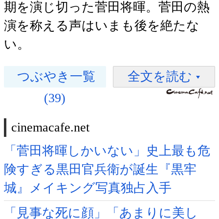
期を演じ切った菅田将暉。菅田の熱
演を称える声はいまも後を絶たな
い。
つぶやき一覧
全文を読む
(39)
cinemacafe.net
「菅田将暉しかいない」史上最も危
険すぎる黒田官兵衛が誕生『黒牢
城』メイキング写真独占入手
「見事な死に顔」「あまりに美し