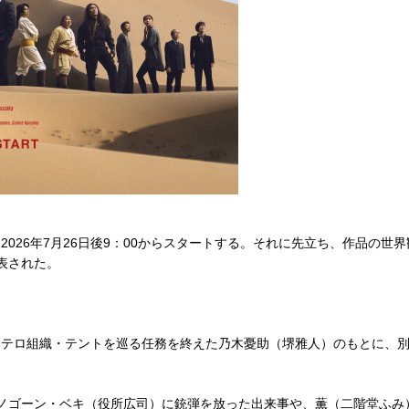
、2026年7月26日後9：00からスタートする。それに先立ち、作品の
表された。
国際テロ組織・テントを巡る任務を終えた乃木憂助（堺雅人）のもとに、
ノゴーン・ベキ（役所広司）に銃弾を放った出来事や、薫（二階堂ふみ