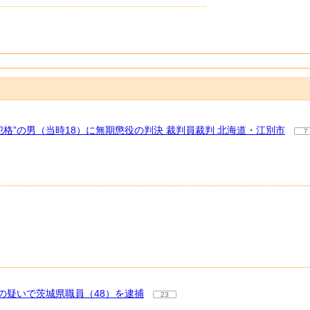
格”の男（当時18）に無期懲役の判決 裁判員裁判 北海道・江別市
7
の疑いで茨城県職員（48）を逮捕
23