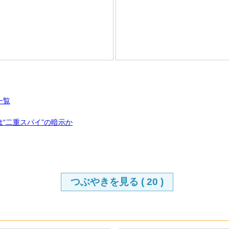
一覧
は“二重スパイ”の暗示か
つぶやきを見る (
20
)