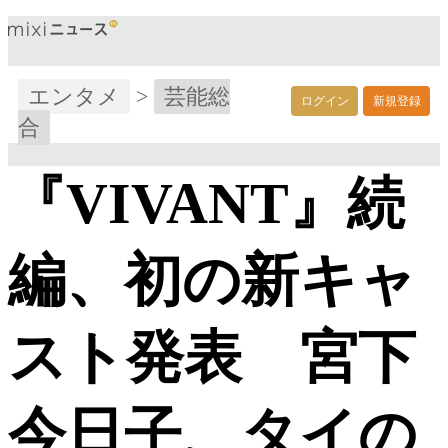
エンタメ
>
芸能総
ログイン
新規登録
合
『VIVANT』続
編、初の新キャ
スト発表 宮下
今日子、タイの