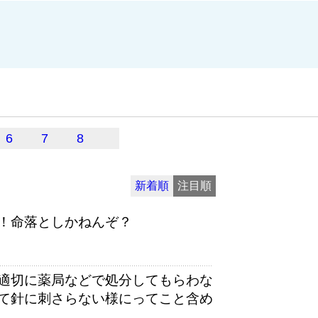
6
7
8
新着順
注目順
！命落としかねんぞ？
適切に薬局などで処分してもらわな
て針に刺さらない様にってこと含め