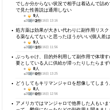
でしか分からない状況で相手は着込んで詰め
で見た性善説は通用しない
9
人
2026年06月16日 13:16
2
件
処方薬は効果が大きい代わりに副作用リスク
る薬なんてないと思ったほうがいい(個人差は
9
人
2026年06月16日 11:56
1
件
ぶっちゃけ、目的外利用して副作用で体壊す
要としている人に供給が滞ったりしたらまず
8
人
2026年06月16日 13:25
0
件
どうしてもキリマンジャロを想像してしまう
8
人
2026年06月16日 12:56
0
件
アメリカではマンジャロで他界した人もいま
って、鬱病になったなどの副作用も聞きまし