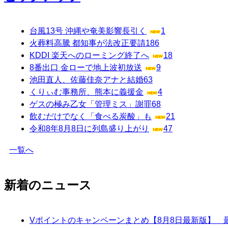
台風13号 沖縄や奄美影響長引く
1
火葬料高騰 都知事が法改正要請
186
KDDI 楽天へのローミング終了へ
18
8番出口 金ローで地上波初放送
9
池田直人、佐藤佳奈アナと結婚
63
くりぃむ事務所、熊本に義援金
4
ゲスの極み乙女「管理ミス」謝罪
68
飲むだけでなく「食べる炭酸」も
21
令和8年8月8日に列島盛り上がり
47
一覧へ
新着のニュース
Vポイントのキャンペーンまとめ【8月8日最新版】 