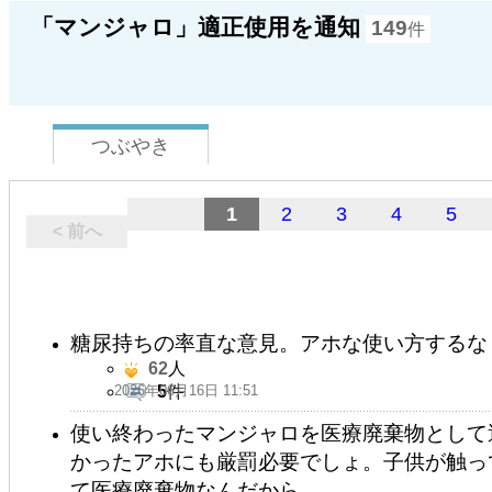
「マンジャロ」適正使用を通知
149
件
つぶやき
1
2
3
4
5
< 前へ
糖尿持ちの率直な意見。アホな使い方するな
62
人
2026年06月16日 11:51
5
件
使い終わったマンジャロを医療廃棄物として
かったアホにも厳罰必要でしょ。子供が触っ
て医療廃棄物なんだから。