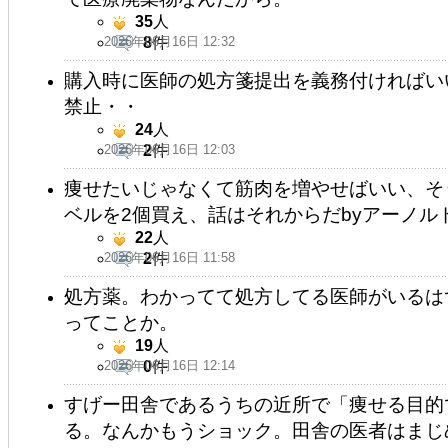
35
人
2026年06月16日 12:32
8
件
購入時に医師の処方箋提出を義務付ければい
禁止・・
24
人
2026年06月16日 12:03
2
件
痩せたいじゃなくて筋肉を増やせばいい、そ
ベルを2個買え、話はそれからだbyアーノル
22
人
2026年06月16日 11:58
2
件
処方薬。わかってて処方してる医師がいるは
ってことか。
19
人
2026年06月16日 12:14
0
件
すげー田舎であるうちの近所で「痩せる目的
る。なんかもうショック。田舎の医者はまじ