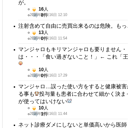
が。
16
人
2026年06月16日 12:10
8
件
注射含めて自由に売買出来るのは危険。もっ
13
人
2026年06月16日 11:54
0
件
マンジャロもキリマンジャロも要りません・
は・・・「食い過ぎないこと！」← これ「王
10
人
2026年06月16日 17:29
0
件
マンジャロ…誤った使い方をすると健康被害
る事も
投与量も患者に合わせて細かく決ま
が使ってはいけない
10
人
2026年06月16日 11:44
1
件
ネット診療ダメにしないと単価高いから医師