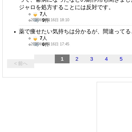
ジャロを処方することには反対です。
7
人
2026年06月16日 18:10
9
件
薬で痩せたい気持ちは分かるが、間違ってる
7
人
2026年06月16日 17:45
6
件
1
2
3
4
5
< 前へ