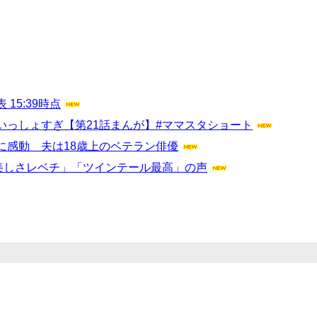
5:39時点
っしょすぎ【第21話まんが】#ママスタショート
に感動 夫は18歳上のベテラン俳優
美しさレベチ」「ツインテール最高」の声