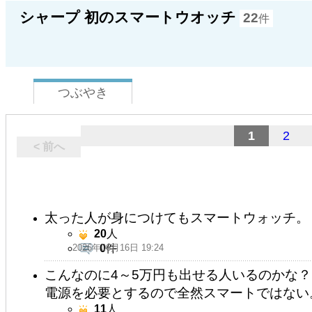
シャープ 初のスマートウオッチ
22
件
つぶやき
1
2
< 前へ
太った人が身につけてもスマートウォッチ。
20
人
2026年06月16日 19:24
0
件
こんなのに4～5万円も出せる人いるのかな？
電源を必要とするので全然スマートではない
11
人