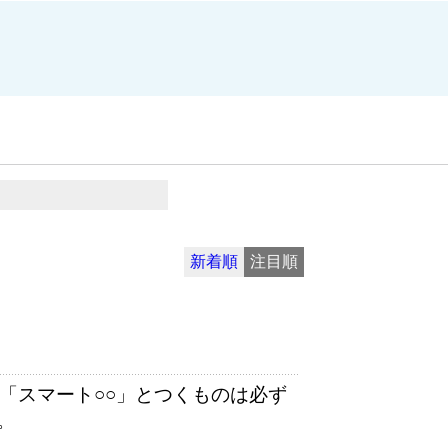
新着順
注目順
「スマート○○」とつくものは必ず
。