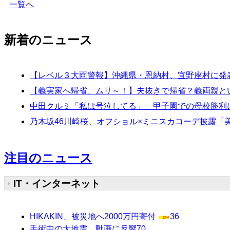
一覧へ
新着のニュース
【レベル３大雨警報】沖縄県・恩納村、宜野座村に発表 1
【義実家へ帰省、ムリ～！】夫抜きで帰省？義両親とい
中田クルミ「私は号泣してる」 甲子園での母校勝利
乃木坂46川崎桜、オフショル×ミニスカコーデ披露「
注目のニュース
IT・インターネット
HIKAKIN、被災地へ2000万円寄付
36
手術中の大地震、動画に反響
70