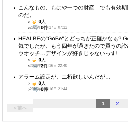
こんなもの、もはや一つの財産。でも有効期
のだ。
0
人
2026年06月17日 07:12
0
件
HEALBEの"GoBe"とどっちが正確かなぁ?
気でしたが、もう四年が過ぎたので買うの
ウオッチ…デザインが好きじゃないっす!
0
人
2026年06月16日 22:40
2
件
アラーム設定が、二桁欲しいんだが…
0
人
2026年06月16日 21:44
0
件
1
2
< 前へ