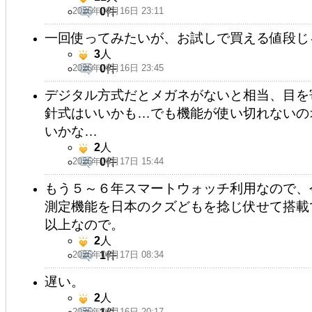
2026年06月16日 23:11
0
件
一回使ってみたいが、お試しで買える値段じ
3
人
2026年06月16日 23:45
0
件
デジタル方式だとメガネがないと相当、目を
針式はいいかも…でも機能が使い切れないの
いかな…
2
人
2026年06月17日 15:44
0
件
もう５～６年スマートウォッチ利用なので、
測定機能を日本のクズどもを捻じ伏せて搭載
以上なので。
2
人
2026年06月17日 08:34
1
件
遅い。
2
人
2026年06月16日 20:17