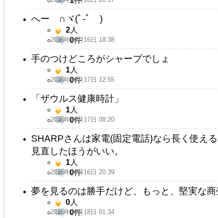
1
件
へー ∩ヾ(ﾟ-ﾟ )
2
人
2026年06月16日 18:38
0
件
手のつけどころがシャープでしょ
1
人
2026年06月17日 12:55
0
件
「ザウルス健康時計」
1
人
2026年06月17日 08:20
0
件
SHARPさんは家電(固定電話)なら長く使
見直したほうがいい。
1
人
2026年06月16日 20:39
0
件
夢を見るのは勝手だけど、もっと、堅実な商
0
人
2026年06月18日 01:34
0
件