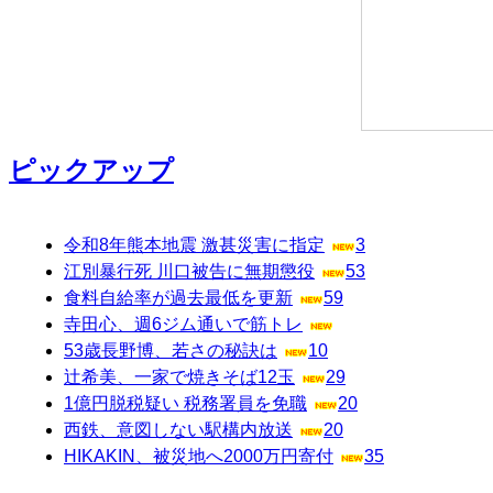
ピックアップ
令和8年熊本地震 激甚災害に指定
3
江別暴行死 川口被告に無期懲役
53
食料自給率が過去最低を更新
59
寺田心、週6ジム通いで筋トレ
53歳長野博、若さの秘訣は
10
辻希美、一家で焼きそば12玉
29
1億円脱税疑い 税務署員を免職
20
西鉄、意図しない駅構内放送
20
HIKAKIN、被災地へ2000万円寄付
35