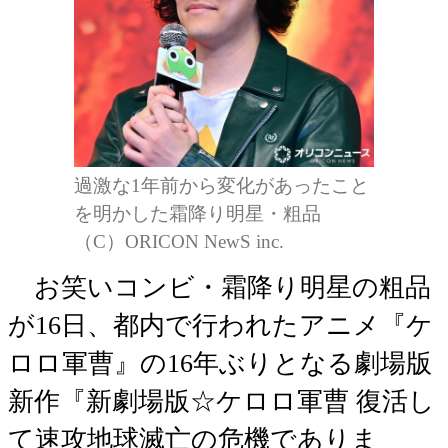
過激な1年前から変化があったこと
を明かした霜降り明星・粗品
（C）ORICON NewS inc.
お笑いコンビ・霜降り明星の粗品
が16日、都内で行われたアニメ『ケ
ロロ軍曹』の16年ぶりとなる劇場版
新作『新劇場版☆ケロロ軍曹 復活し
て速攻地球滅亡の危機でありま