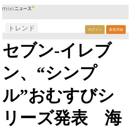
トレンド
ログイン
新規登録
セブン‐イレブ
ン、“シンプ
ル”おむすびシ
リーズ発表 海