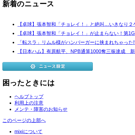
新着のニュース
【卓球】張本智和「チョレイ！」と絶叫…いきなり２
【卓球】張本智和「チョレイ！」が止まらない！第1G
「転スラ」リムル様がハンバーガーに挟まれちゃった!?
【日本ハム】有原航平、NPB通算1000奪三振達成 
困ったときには
ヘルプトップ
利用上の注意
メンテ・障害のお知らせ
このページの上部へ
mixiについて