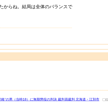
たからね。結局は全体のバランスで
格”の男（当時18）に無期懲役の判決 裁判員裁判 北海道・江別市
41