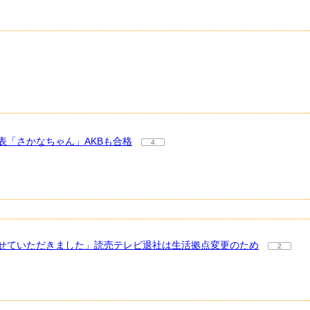
「さかなちゃん」AKBも合格
4
せていただきました」読売テレビ退社は生活拠点変更のため
2