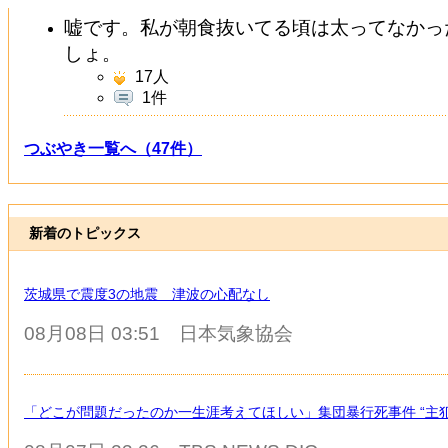
嘘です。私が朝食抜いてる頃は太ってなかっ
しょ。
17
人
1件
つぶやき一覧へ（47件）
新着のトピックス
茨城県で震度3の地震 津波の心配なし
08月08日 03:51
日本気象協会
「どこが問題だったのか一生涯考えてほしい」集団暴行死事件 “主犯