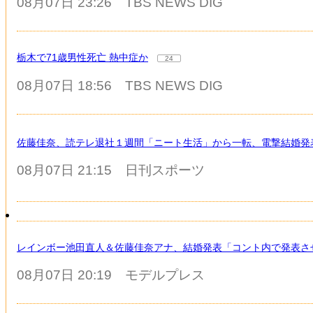
08月07日 23:26
TBS NEWS DIG
栃木で71歳男性死亡 熱中症か
24
08月07日 18:56
TBS NEWS DIG
佐藤佳奈、読テレ退社１週間「ニート生活」から一転、電撃結婚発表
08月07日 21:15
日刊スポーツ
レインボー池田直人＆佐藤佳奈アナ、結婚発表「コント内で発表さ
08月07日 20:19
モデルプレス