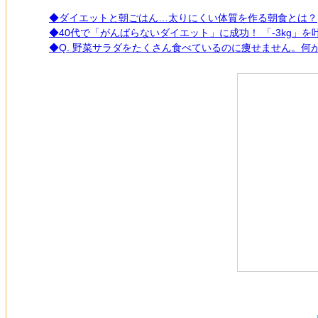
◆ダイエットと朝ごはん…太りにくい体質を作る朝食とは？
◆40代で「がんばらないダイエット」に成功！ 「-3kg」
◆Q. 野菜サラダをたくさん食べているのに痩せません。何