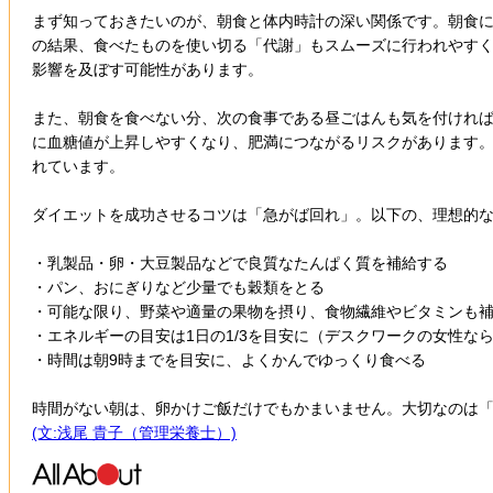
まず知っておきたいのが、朝食と体内時計の深い関係です。朝食
の結果、食べたものを使い切る「代謝」もスムーズに行われやす
影響を及ぼす可能性があります。
また、朝食を食べない分、次の食事である昼ごはんも気を付けれ
に血糖値が上昇しやすくなり、肥満につながるリスクがあります
れています。
ダイエットを成功させるコツは「急がば回れ」。以下の、理想的
・乳製品・卵・大豆製品などで良質なたんぱく質を補給する
・パン、おにぎりなど少量でも穀類をとる
・可能な限り、野菜や適量の果物を摂り、食物繊維やビタミンも
・エネルギーの目安は1日の1/3を目安に（デスクワークの女性なら500
・時間は朝9時までを目安に、よくかんでゆっくり食べる
時間がない朝は、卵かけご飯だけでもかまいません。大切なのは
(文:浅尾 貴子（管理栄養士）)