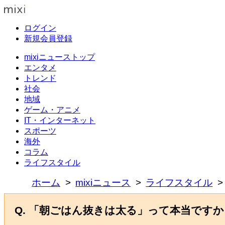
ログイン
新規会員登録
mixiニューストップ
エンタメ
トレンド
社会
地域
ゲーム・アニメ
IT・インターネット
スポーツ
海外
コラム
ライフスタイル
ホーム
mixiニュース
ライフスタイル
Q. 「朝ごはん抜きは太る」って本当です