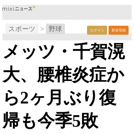
スポーツ
>
野球
ログイン
新規登録
メッツ・千賀滉
大、腰椎炎症か
ら2ヶ月ぶり復
帰も今季5敗