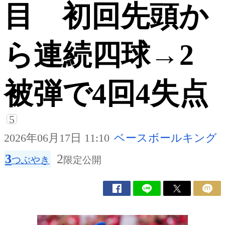
目 初回先頭か
ら連続四球→2
被弾で4回4失点
5
2026年06月17日 11:10
ベースボールキング
3
2
つぶやき
限定公開