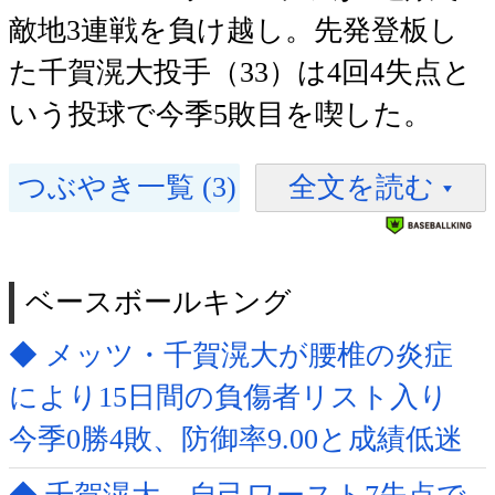
敵地3連戦を負け越し。先発登板し
た千賀滉大投手（33）は4回4失点と
いう投球で今季5敗目を喫した。
つぶやき一覧 (3)
全文を読む
ベースボールキング
◆ メッツ・千賀滉大が腰椎の炎症
により15日間の負傷者リスト入り
今季0勝4敗、防御率9.00と成績低迷