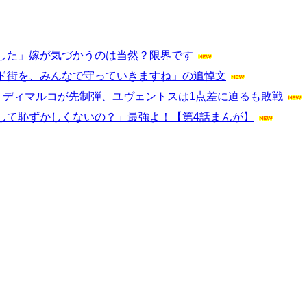
した」嫁が気づかうのは当然？限界です
ド街を、みんなで守っていきますね」の追悼文
 ディマルコが先制弾、ユヴェントスは1点差に迫るも敗戦
して恥ずかしくないの？」最強よ！【第4話まんが】