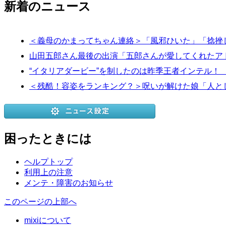
新着のニュース
＜義母のかまってちゃん連絡＞「風邪ひいた」「捻挫
山田五郎さん最後の出演「五郎さんが愛してくれたア
“イタリアダービー”を制したのは昨季王者インテル！
＜残酷！容姿をランキング？＞呪いが解けた娘「人と
困ったときには
ヘルプトップ
利用上の注意
メンテ・障害のお知らせ
このページの上部へ
mixiについて