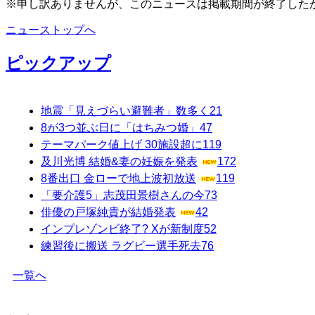
※申し訳ありませんが、このニュースは掲載期間が終了した
ニューストップへ
ピックアップ
地震「見えづらい避難者」数多く
21
8が3つ並ぶ日に「はちみつ婚」
47
テーマパーク値上げ 30施設超に
119
及川光博 結婚&妻の妊娠を発表
172
8番出口 金ローで地上波初放送
119
「要介護5」志茂田景樹さんの今
73
俳優の戸塚純貴が結婚発表
42
インプレゾンビ終了? Xが新制度
52
練習後に搬送 ラグビー選手死去
76
一覧へ