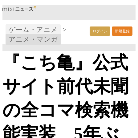
ゲーム・アニメ
>
ログイン
新規登録
アニメ・マンガ
『こち亀』公式
サイト前代未聞
の全コマ検索機
能実装 5年ぶ