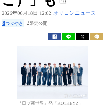
こ）」も
10
2026年06月18日 12:02
オリコンニュース
8
2
つぶやき
限定公開
『日プ新世界』発「KO1KEYZ」