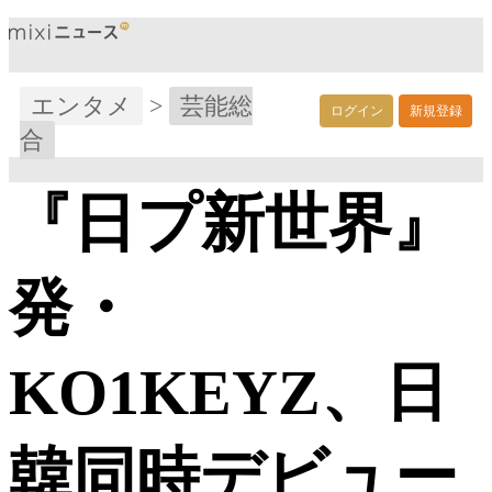
エンタメ
>
芸能総
ログイン
新規登録
合
『日プ新世界』
発・
KO1KEYZ、日
韓同時デビュー