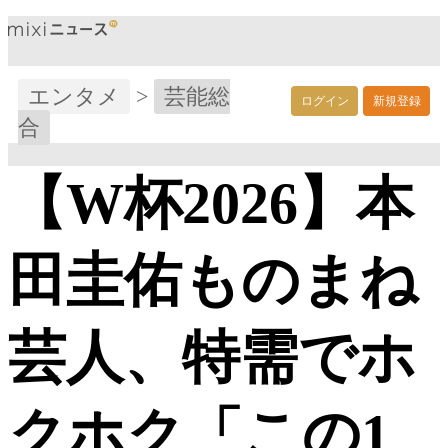
エンタメ
>
芸能総
ログイン
新規登録
合
【W杯2026】本
田圭佑ものまね
芸人、特需でホ
クホク「この1