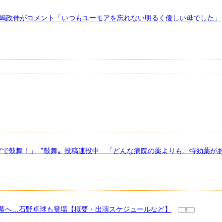
高嶋政伸がコメント「いつもユーモアを忘れない明るく優しい母でした」
ハグで鼓舞！」〝鼓舞〟投稿連投中 「どんな病院の薬よりも、特効薬が
幕へ…石野卓球も登場【概要・出演スケジュールなど】
6