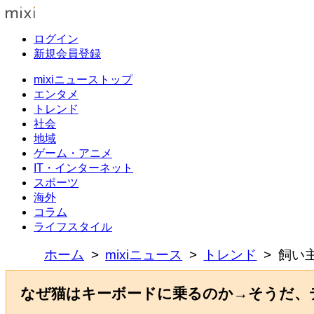
ログイン
新規会員登録
mixiニューストップ
エンタメ
トレンド
社会
地域
ゲーム・アニメ
IT・インターネット
スポーツ
海外
コラム
ライフスタイル
ホーム
mixiニュース
トレンド
飼い
なぜ猫はキーボードに乗るのか→そうだ、