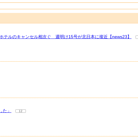
ホテルのキャンセル相次ぐ 週明け15号が北日本に接近【news23】
した」
12