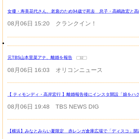
女優・寿美花代さん、老衰のため94歳で死去 息子・高嶋政宏と
08月06日 15:20
クランクイン！
元TBS山本里菜アナ、離婚を報告
32
08月06日 16:03
オリコンニュース
【 ティモンディ・高岸宏行 】離婚報告後にインスタ開設「娘を
08月06日 19:48
TBS NEWS DIG
【横浜】みなとみらい夏限定 赤レンガ倉庫広場で「ディスコ」開