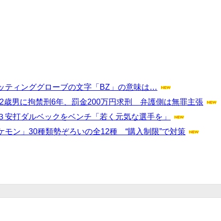
ッティンググローブの文字「BZ」の意味は…
52歳男に拘禁刑6年、罰金200万円求刑 弁護側は無罪主張
３安打ダルベックをベンチ「若く元気な選手を」
モン」30種類勢ぞろいの全12種 “購入制限”で対策