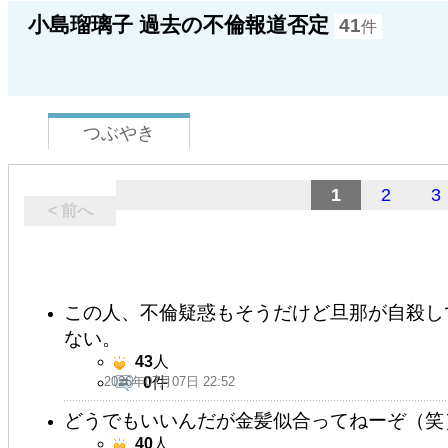
小島瑠璃子 過去の不倫報道否定
41
件
つぶやき
1
2
3
< 前へ
この人、不倫疑惑もそうだけど旦那が自殺し
ない。
43
人
2026年07月07日 22:52
0
件
どうでもいいんだが金髪似合ってねーぞ（笑
40
人