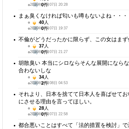
2026年07月07日 20:28
0
件
まぁ臭くなければ匂いも噂もないよね・・・
40
人
2026年07月07日 19:37
0
件
不倫がどうだったかに限らず、この女はまず
37
人
2026年07月07日 21:27
0
件
胡散臭い 本当にシロならそんな展開にならな
合わないしな
34
人
2026年07月08日 04:53
2
件
それより、日本を捨てて日本人を喜ばせてお
にさせる理由を言ってほしい。
28
人
2026年07月07日 22:58
0
件
都合悪いことはすべて「法的措置を検討」で