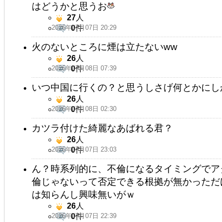
はどうかと思うお
27
人
2026年07月07日 20:29
0
件
火のないところに煙は立たないww
26
人
2026年07月08日 07:39
0
件
いつ中国に行くの？と思うしさげ何とかにし
26
人
2026年07月08日 02:30
0
件
カツラ付けた綺麗なあばれる君？
26
人
2026年07月07日 23:03
0
件
ん？時系列的に、不倫になるタイミングでア
倫じゃないって否定できる根拠が無かっただ
は知らんし興味無いがｗ
26
人
2026年07月07日 22:39
0
件