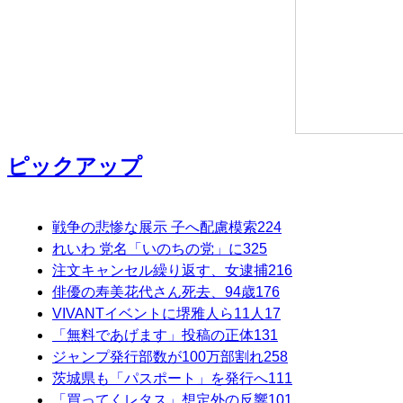
ピックアップ
戦争の悲惨な展示 子へ配慮模索
224
れいわ 党名「いのちの党」に
325
注文キャンセル繰り返す、女逮捕
216
俳優の寿美花代さん死去、94歳
176
VIVANTイベントに堺雅人ら11人
17
「無料であげます」投稿の正体
131
ジャンプ発行部数が100万部割れ
258
茨城県も「パスポート」を発行へ
111
「買ってくレタス」想定外の反響
101