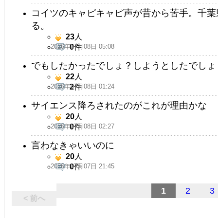
コイツのキャピキャピ声が昔から苦手。千葉
る。
23
人
2026年07月08日 05:08
0
件
でもしたかったでしょ？しようとしたでしょ
22
人
2026年07月08日 01:24
2
件
サイエンス降ろされたのがこれが理由かな
20
人
2026年07月08日 02:27
0
件
言わなきゃいいのに
20
人
2026年07月07日 21:45
0
件
1
2
3
< 前へ