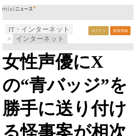
IT・インターネット
ログイン
新規登録
>
インターネット
女性声優にX
の“青バッジ”を
勝手に送り付け
る怪事案が相次