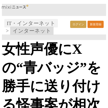
IT・インターネット
ログイン
新規登録
>
インターネット
女性声優にX
の“青バッジ”を
勝手に送り付け
る怪事案が相次