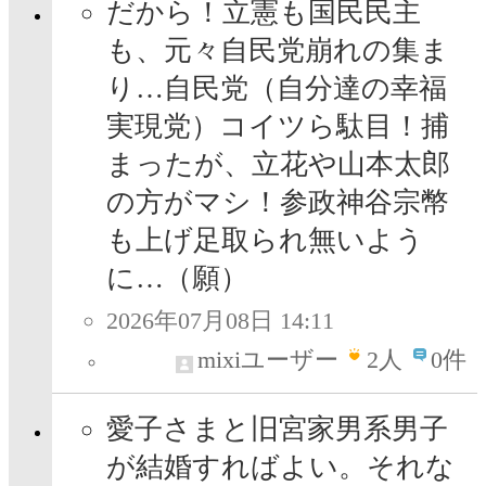
だから！立憲も国民民主
も、元々自民党崩れの集ま
り…自民党（自分達の幸福
実現党）コイツら駄目！捕
まったが、立花や山本太郎
の方がマシ！参政神谷宗幣
も上げ足取られ無いよう
に…（願）
2026年07月08日 14:11
mixiユーザー
2
人
0件
愛子さまと旧宮家男系男子
が結婚すればよい。それな