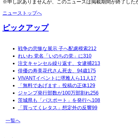
※申し訳ありませんが、このニュースは掲載期間が終了した
ニューストップへ
ピックアップ
戦争の悲惨な展示 子へ配慮模索
212
れいわ 党名「いのちの党」に
310
注文キャンセル繰り返す、女逮捕
213
俳優の寿美花代さん死去、94歳
175
VIVANTイベントに堺雅人ら11人
17
「無料であげます」投稿の正体
129
ジャンプ発行部数が100万部割れ
256
茨城県も「パスポート」を発行へ
108
「買ってくレタス」想定外の反響
99
一覧へ