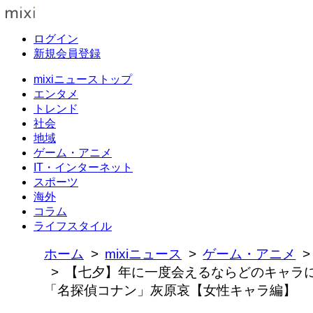
ログイン
新規会員登録
mixiニューストップ
エンタメ
トレンド
社会
地域
ゲーム・アニメ
IT・インターネット
スポーツ
海外
コラム
ライフスタイル
ホーム
mixiニュース
ゲーム・アニメ
【七夕】年に一度会えるならどのキャラに
「名探偵コナン」灰原哀【女性キャラ編】