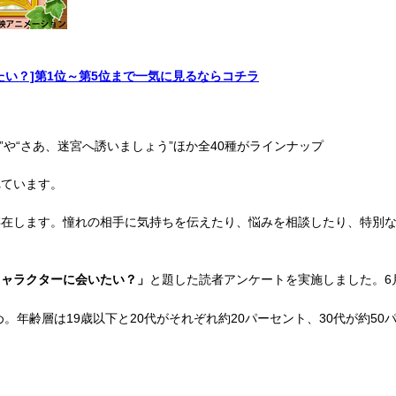
い？]第1位～第5位まで一気に見るならコチラ
”や“さあ、迷宮へ誘いましょう”ほか全40種がラインナップ
れています。
存在します。憧れの相手に気持ちを伝えたり、悩みを相談したり、特別
キャラクターに会いたい？」
と題した読者アンケートを実施しました。6月
。年齢層は19歳以下と20代がそれぞれ約20パーセント、30代が約50