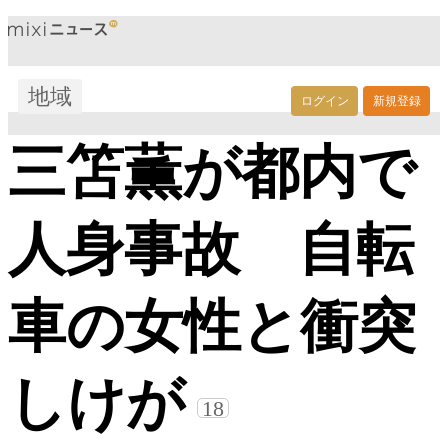
地域
ログイン
新規登録
三笘薫が都内で
人身事故 自転
車の女性と衝突
しけが
18