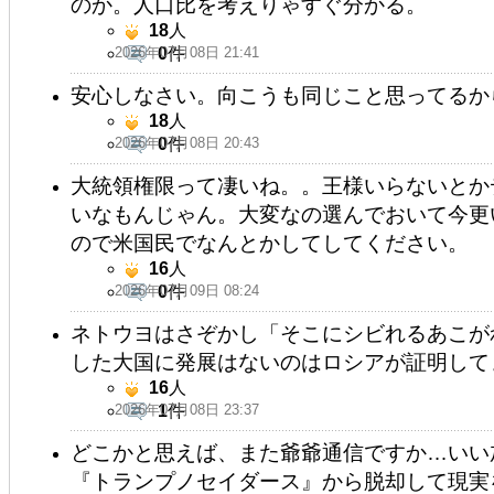
のか。人口比を考えりゃすぐ分かる。
18
人
2026年07月08日 21:41
0
件
安心しなさい。向こうも同じこと思ってるか
18
人
2026年07月08日 20:43
0
件
大統領権限って凄いね。。王様いらないとか
いなもんじゃん。大変なの選んでおいて今更
ので米国民でなんとかしてしてください。
16
人
2026年07月09日 08:24
0
件
ネトウヨはさぞかし「そこにシビれるあこがれ
した大国に発展はないのはロシアが証明して
16
人
2026年07月08日 23:37
1
件
どこかと思えば、また爺爺通信ですか…いい
『トランプノセイダース』から脱却して現実