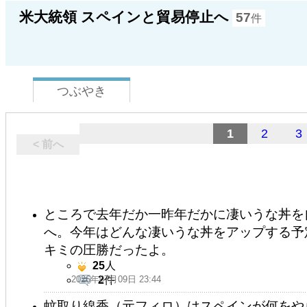
米大統領 スペインと貿易停止へ
57
件
つぶやき
1
2
3
< 前へ
ところで去年だか一昨年だかに凄いうな丼を
へ。今年はどんな凄いうな丼をアップする予
キミの圧勝だったよ。
25
人
2026年07月09日 23:44
2
件
蚊取り線香（元フィロ）はスペインが何をや