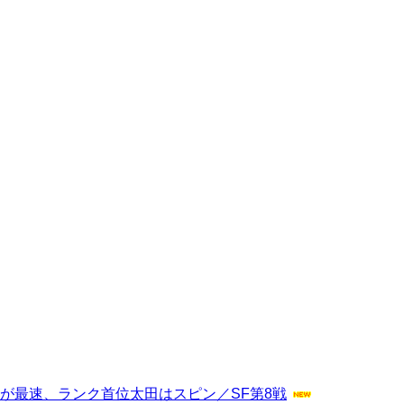
尻が最速、ランク首位太田はスピン／SF第8戦