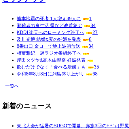
熊本地震の死者 1人増え39人に
1
避難者の食生活 県など改善急ぐ
84
KDDI 楽天へのローミング終了へ
27
及川光博 結婚&妻の妊娠を発表
8
8番出口 金ローで地上波初放送
34
相葉雅紀、冠ラジオ番組終了へ
岸田タツヤ&高木由梨奈 妊娠発表
飲むだけでなく「食べる炭酸」も
35
令和8年8月8日に列島盛り上がり
68
一覧へ
新着のニュース
東北大会が猛暑のSUGOで開幕。赤旗3回のFP1は野