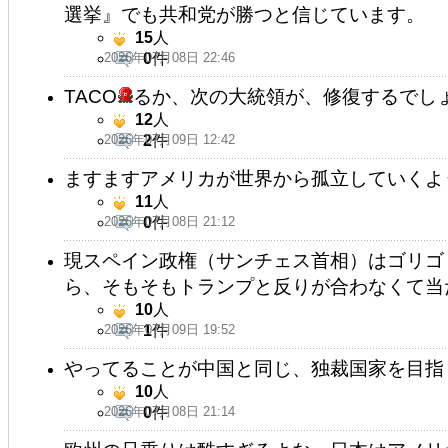
選挙』でも共和党が勝つと信じています。
15
人
2026年07月08日 22:46
0
件
TACO
るか、次の大統領が、修復するでし
12
人
2026年07月09日 12:42
2
件
ますますアメリカが世界から孤立していくよ
11
人
2026年07月08日 21:12
0
件
現スペイン政権（サンチェス首相）はゴリゴ
ら、そもそもトランプと反りが合わなくて当
10
人
2026年07月09日 19:52
1
件
やってることが中国と同じ、独裁国家を目指
10
人
2026年07月08日 21:14
0
件