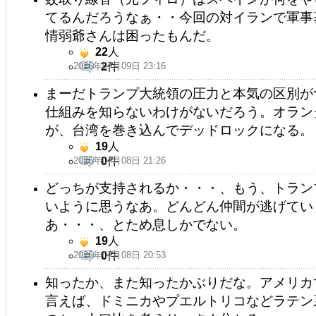
てるんだろうなぁ・・今回の対イランで軍事
情弱爺さんは困ったもんだ。
22
人
2026年07月09日 23:16
2
件
まーだトランプ大統領の圧力と本気の区別が
仕組みを知らないわけがないだろう。オランダA
が、台湾を巻き込んでデッドロックになる。
19
人
2026年07月08日 21:26
0
件
どっちが支持されるか・・・、もう、トラン
いように思うなあ。どんどん仲間が逃げてい
あ・・・、とため息しかでない。
19
人
2026年07月08日 20:53
0
件
知ったか、また知ったかぶりだな。アメリカでスペ
言えば、ドミニカやプエルトリコなどラテン