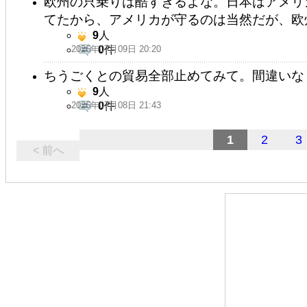
欧州の只乗りは酷すぎるよな。日本はアメリ
てたから、アメリカが守るのは当然だが、欧
9
人
2026年07月09日 20:20
0
件
ちうごくとの貿易全部止めてみて。間違いな
9
人
2026年07月08日 21:43
0
件
1
2
3
< 前へ