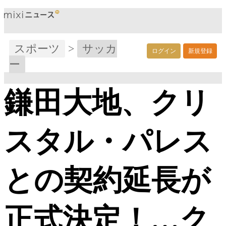
スポーツ
>
サッカ
ログイン
新規登録
ー
鎌田大地、クリ
スタル・パレス
との契約延長が
正式決定！…ク