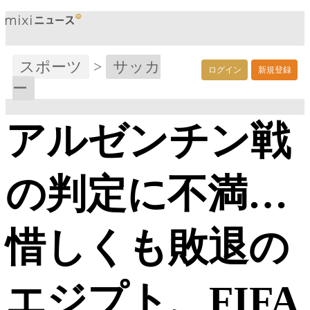
スポーツ
>
サッカ
ログイン
新規登録
ー
アルゼンチン戦
の判定に不満…
惜しくも敗退の
エジプト、FIFA