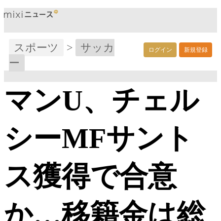
スポーツ
>
サッカ
ログイン
新規登録
ー
マンU、チェル
シーMFサント
ス獲得で合意
か…移籍金は総