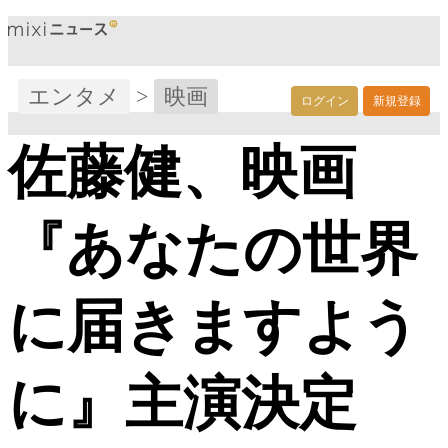
エンタメ
>
映画
ログイン
新規登録
佐藤健、映画
『あなたの世界
に届きますよう
に』主演決定