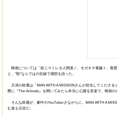
映画については「欲ニマミレタ人間達ノ、モガキヤ葛藤ト、善悪
と、“獣”ならではの目線で感想を語った。
主演の鈴鹿は「MAN WITH A MISSIONさんが担当して
際に『The Animals』を聞いてみたら本当に心躍る音楽で、
そんな鈴鹿が、劇中のYouTuberさながらに、MAN WITH 
む姿も注目だ。