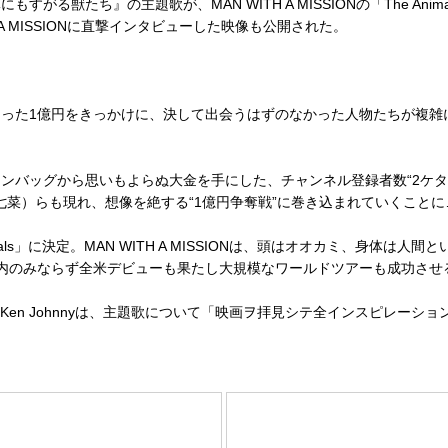
る獣たち』の主題歌が、MAN WITH A MISSIONの「The An
 A MISSIONに直撃インタビューした映像も公開された。
た1億円をきっかけに、決して出会うはずのなかった人物たちが複雑に
ッグから思いもよらぬ大金を手にした、チャンネル登録者数“2ケタ”の
森七菜）らも現れ、想像を絶する“1億円争奪戦”に巻き込まれていくことに
Animals」に決定。MAN WITH A MISSIONは、頭はオオカミ、
内のみならず全米デビューも果たし大規模なワールドツアーも成功させ
Jean-Ken Johnnyは、主題歌について「映画ヲ拝見シテ全インスピ