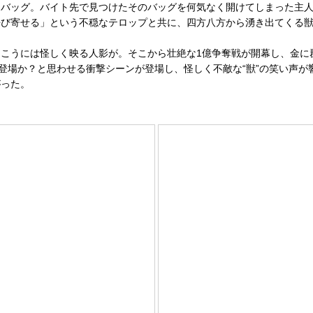
バッグ。バイト先で見つけたそのバッグを何気なく開けてしまった主人
呼び寄せる」という不穏なテロップと共に、四方八方から湧き出てくる
うには怪しく映る人影が。そこから壮絶な1億争奪戦が開幕し、金に群
？と思わせる衝撃シーンが登場し、怪しく不敵な“獣”の笑い声が響き渡る。MAN
がった。