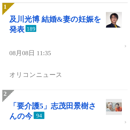
及川光博 結婚&妻の妊娠を
発表
189
08月08日 11:35
オリコンニュース
「要介護5」志茂田景樹さ
んの今
94