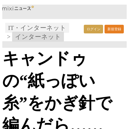
IT・インターネット
ログイン
新規登録
>
インターネット
キャンドゥ
の“紙っぽい
糸”をかぎ針で
編んだら……