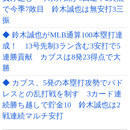
で今季7敗目 鈴木誠也は無安打3三
振
◆ 鈴木誠也がMLB通算100本塁打達
成！ 13号先制3ラン含む3安打で5
連勝貢献 カブスは8発23得点で大
勝
◆ カブス、5発の本塁打攻勢でパド
レスとの乱打戦を制す 3カード連
続勝ち越しで貯金10 鈴木誠也は2
戦連続マルチ安打