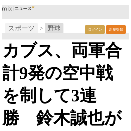
スポーツ
>
野球
ログイン
新規登録
カブス、両軍合
計9発の空中戦
を制して3連
勝 鈴木誠也が