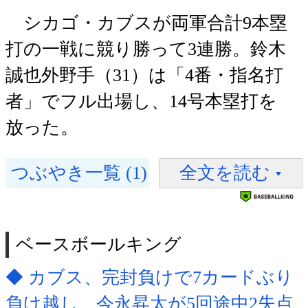
シカゴ・カブスが両軍合計9本塁
打の一戦に競り勝って3連勝。鈴木
誠也外野手（31）は「4番・指名打
者」でフル出場し、14号本塁打を
放った。
つぶやき一覧 (1)
全文を読む
ベースボールキング
◆ カブス、完封負けで7カードぶり
負け越し 今永昇太が5回途中2失点