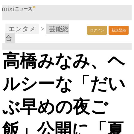
エンタメ
>
芸能総
ログイン
新規登録
合
高橋みなみ、ヘ
ルシーな「だい
ぶ早めの夜ご
飯」公開に「夏