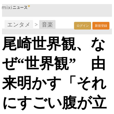
エンタメ
>
音楽
ログイン
新規登録
尾崎世界観、な
ぜ“世界観” 由
来明かす「それ
にすごい腹が立