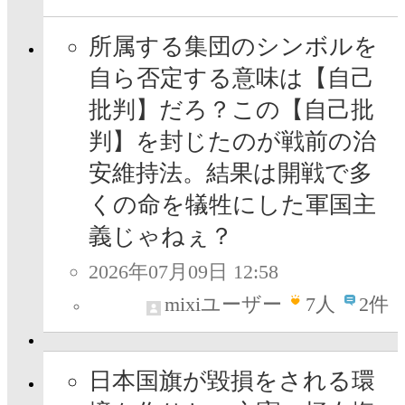
所属する集団のシンボルを
自ら否定する意味は【自己
批判】だろ？この【自己批
判】を封じたのが戦前の治
安維持法。結果は開戦で多
くの命を犠牲にした軍国主
義じゃねぇ？
2026年07月09日 12:58
mixiユーザー
7
人
2件
日本国旗が毀損をされる環