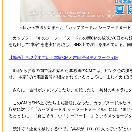
6日から放送が始まった『カップヌードル シーフードヌード
カップヌードルのシーフードヌードルの新CMの放映が6日から始
を起用して“本家”を忠実に再現し、SNS上で注目を集めている。同
【動画】再現度すごい！本家CMと吉田沙保里オマージュ版
6日からお茶の間で流れ始めた30秒編のCMでは、ピンク色の服
せ、“本家”では電話番号が紹介されているところに「まじイカ ほ
さらに、吉田がジャンプしたり、前転したり、具材のキャラにタ
このCMはSNS上でたちまち話題になった。カップヌードルだけ
取材に対し「『カップヌードル シーフードヌードル』には、“まじ
るとともに、『夏こそうまい！シーフード！』というメッセージ
続けて「企画を検討する中で、“具材がゴロゴロ入っている”とい