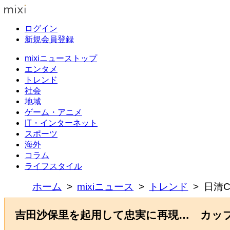
ログイン
新規会員登録
mixiニューストップ
エンタメ
トレンド
社会
地域
ゲーム・アニメ
IT・インターネット
スポーツ
海外
コラム
ライフスタイル
ホーム
mixiニュース
トレンド
日清
吉田沙保里を起用して忠実に再現… カップ