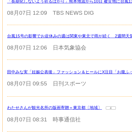
「長期化しないよう祈るばかり」熊本地震から10日 被災地に台風
08月07日 12:09
TBS NEWS DIG
台風15号の影響でお盆休みの週は関東や東北で雨が続く 2週間天
08月07日 12:06
日本気象協会
田中みな実「妊娠公表後」ファッション＆ヒールにX注目「お腹ふ
08月07日 09:55
日刊スポーツ
わたせさんが観光名所の版画寄贈＝東京都〔地域〕
4
08月07日 08:31
時事通信社