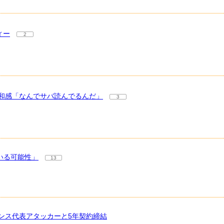
ィー
2
和感「なんでサバ読んでるんだ」
3
いる可能性」
13
ンス代表アタッカーと5年契約締結