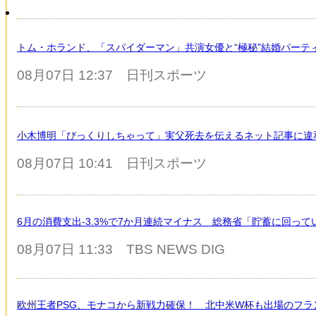
トム・ホランド、「スパイダーマン」共演女優と“極秘”結婚パーテ
08月07日 12:37
日刊スポーツ
小木博明「びっくりしちゃって」実父死去を伝えるネット記事に違
08月07日 10:41
日刊スポーツ
6月の消費支出-3.3%で7か月連続マイナス 総務省「貯蓄に回って
08月07日 11:33
TBS NEWS DIG
欧州王者PSG、モナコから新戦力確保！ 北中米W杯も出場のフラ