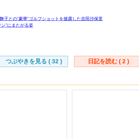
舞子との“豪華”ゴルフショットを披露した吉田沙保里
ン”にまたがる姿
つぶやきを見る (
32
)
日記を読む (
2
)