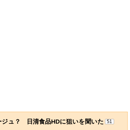
ージュ？ 日清食品HDに狙いを聞いた
51