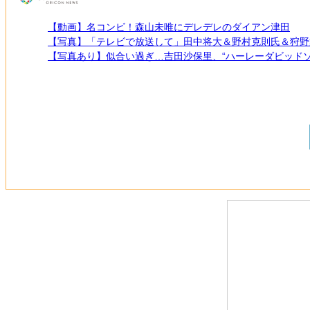
【動画】名コンビ！森山未唯にデレデレのダイアン津田
【写真】「テレビで放送して」田中将大＆野村克則氏＆狩野
【写真あり】似合い過ぎ…吉田沙保里、“ハーレーダビッドソ