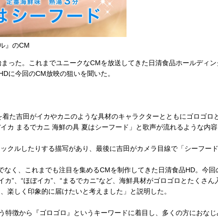
ル』のCM
まった。これまでユニークなCMを放送してきた日清食品ホールディング
HDに今回のCM放映の狙いを聞いた。
を着た吉田がイカやカニのような具材のキャラクターとともにゴロゴロ
ぼイカ まるでカニ 海鮮の具 夏はシーフード」と歌声が流れるような内
ックルしたりする描写があり、最後に吉田がカメラ目線で「シーフード
でなく、これまでも注目を集めるCMを制作してきた日清食品HD。今回
イカ”、“ほぼイカ”、“まるでカニ”など、海鮮具材がゴロゴロとたくさ
を、楽しく印象的に届けたいと考えました」と説明した。
う特徴から『ゴロゴロ』というキーワードに着目し、多くの方におなじみ