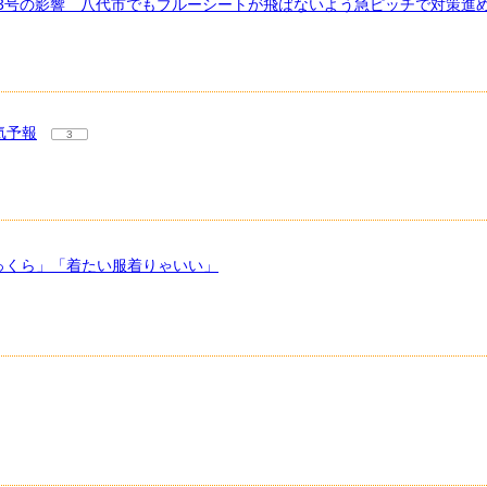
13号の影響 八代市でもブルーシートが飛ばないよう急ピッチで対策進
気予報
3
っくら」「着たい服着りゃいい」