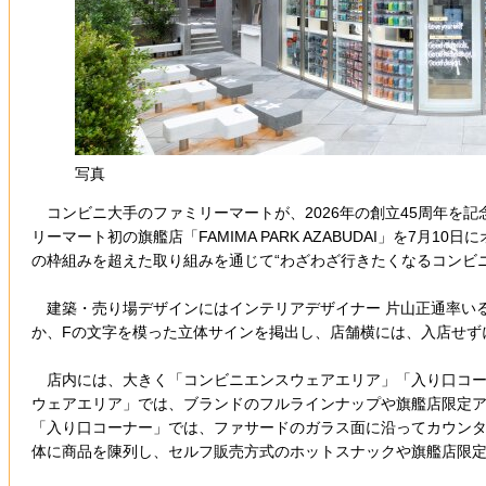
写真
コンビニ大手のファミリーマートが、2026年の創立45周年を記念して
リーマート初の旗艦店「FAMIMA PARK AZABUDAI」を7
の枠組みを超えた取り組みを通じて“わざわざ行きたくなるコンビニ
建築・売り場デザインにはインテリアデザイナー 片山正通率いるW
か、Fの文字を模った立体サインを掲出し、店舗横には、入店せずに
店内には、大きく「コンビニエンスウェアエリア」「入り口コー
ウェアエリア」では、ブランドのフルラインナップや旗艦店限定
「入り口コーナー」では、ファサードのガラス面に沿ってカウン
体に商品を陳列し、セルフ販売方式のホットスナックや旗艦店限定