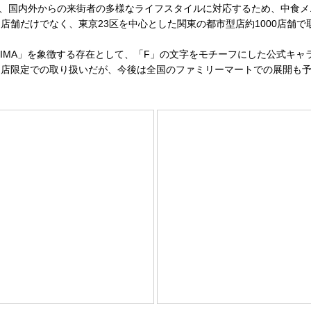
隣居住者、国内外からの来街者の多様なライフスタイルに対応するため、中食
店舗だけでなく、東京23区を中心とした関東の都市型店約1000店舗で
である「FAMIMA」を象徴する存在として、「F」の文字をモチーフにした公
同店限定での取り扱いだが、今後は全国のファミリーマートでの展開も