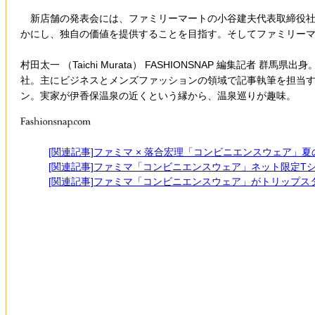
新店舗の発表会には、ファミリーマートの小谷建夫代表取締役社
かにし、独自の価値を提供することを目指す。そしてファミリー
村田太一 （Taichi Murata） FASHIONSNAP 編
社。主にビジネスとメンズファッションの領域で記事執筆を担当す
ン。実家が伊香保温泉の近くという縁から、温泉巡りが趣味。
[関連記事]ファミマ × 落合宏理「コンビニエンスウェア」
[関連記事]ファミマ「コンビニエンスウェア」ネット限定T
[関連記事]ファミマ「コンビニエンスウェア」がトリップス