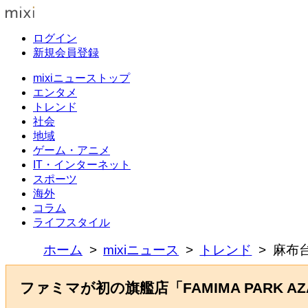
ログイン
新規会員登録
mixiニューストップ
エンタメ
トレンド
社会
地域
ゲーム・アニメ
IT・インターネット
スポーツ
海外
コラム
ライフスタイル
ホーム
mixiニュース
トレンド
麻布
ファミマが初の旗艦店「FAMIMA PARK AZ