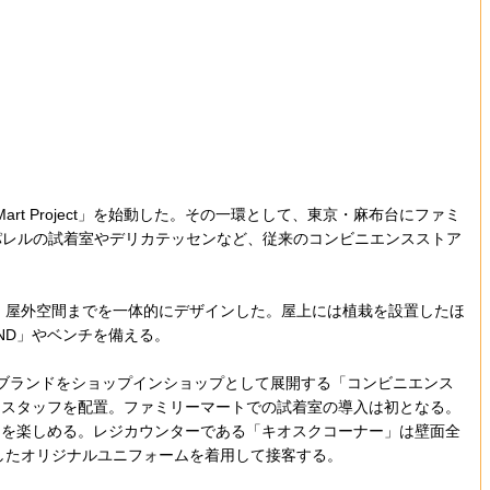
rt Project」を始動した。その一環として、東京・麻布台にファミ
修し、アパレルの試着室やデリカテッセンなど、従来のコンビニエンスストア
屋上、屋外空間までを一体的にデザインした。屋上には植栽を設置したほ
ND」やベンチを備える。
ブランドをショップインショップとして展開する「コンビニエンス
門スタッフを配置。ファミリーマートでの試着室の導入は初となる。
クを楽しめる。レジカウンターである「キオスクコーナー」は壁面全
修したオリジナルユニフォームを着用して接客する。