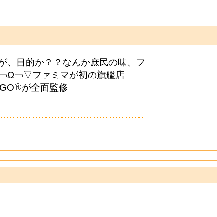
が、目的か？？なんか庶民の味、フ
￢Ω￢▽ファミマが初の旗艦店
IGO
︎が全面監修