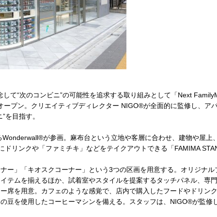
“次のコンビニ”の可能性を追求する取り組みとして「Next FamilyMa
月10日にオープン。クリエイティブディレクター NIGO®︎が全面的に監
”を目指す。
onderwall®︎が参画。麻布台という立地や客層に合わせ、建物や
ドリンクや「ファミチキ」などをテイクアウトできる「FAMIMA STA
ナー」「キオスクコーナー」という3つの区画を用意する。オリジナル
アイテムを揃えるほか、試着室やスタイルを提案するタッチパネル、専
ター席を用意。カフェのような感覚で、店内で購入したフードやドリン
の豆を使用したコーヒーマシンを備える。スタッフは、NIGO®︎が監