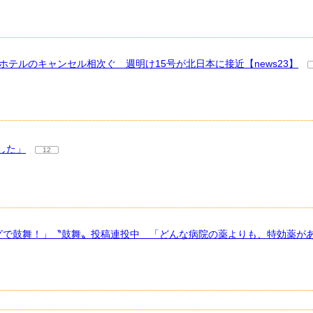
ホテルのキャンセル相次ぐ 週明け15号が北日本に接近【news23】
した」
12
ハグで鼓舞！」〝鼓舞〟投稿連投中 「どんな病院の薬よりも、特効薬が