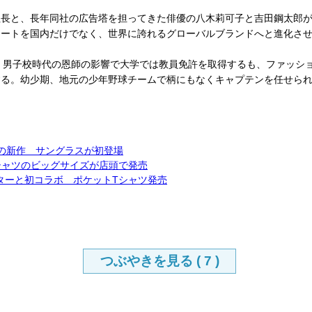
長と、長年同社の広告塔を担ってきた俳優の八木莉可子と吉田鋼太郎が
マートを国内だけでなく、世界に誇れるグローバルブランドへと進化さ
集記者 群馬県出身。男子校時代の恩師の影響で大学では教員免許を取得するも、フ
る。幼少期、地元の少年野球チームで柄にもなくキャプテンを任せられ
夏の新作 サングラスが初登場
シャツのビッグサイズが店頭で発売
ターと初コラボ ポケットTシャツ発売
つぶやきを見る (
7
)