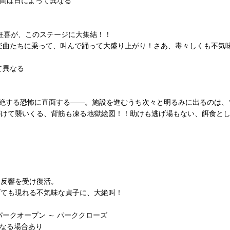
時間は日によって異なる
、狂喜が、このステージに大集結！！
の心揺さぶる楽曲たちに乗って、叫んで踊って大盛り上がり！さあ、毒々しく
て異なる
を絶する恐怖に直面する――。施設を進むうち次々と明るみに出るのは
けて襲いくる、背筋も凍る地獄絵図！！助けも逃げ場もない、餌食とし
、反響を受け復活。
げても現れる不気味な貞子に、大絶叫！
ークオープン ～ パーククローズ
更になる場合あり