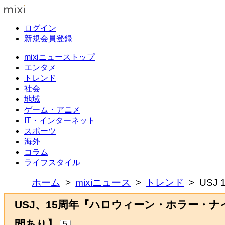
ログイン
新規会員登録
mixiニューストップ
エンタメ
トレンド
社会
地域
ゲーム・アニメ
IT・インターネット
スポーツ
海外
コラム
ライフスタイル
ホーム
mixiニュース
トレンド
USJ
USJ、15周年『ハロウィーン・ホラー・
間あり】
5