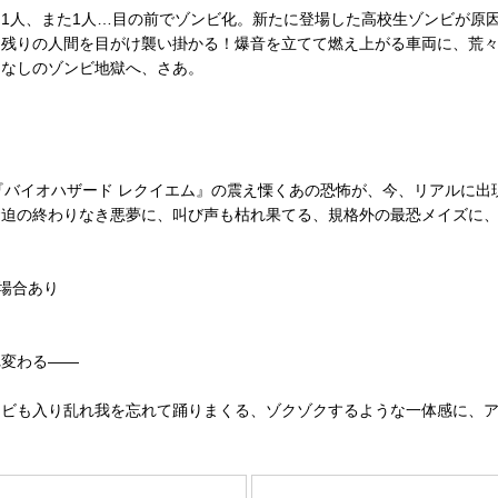
1人、また1人…目の前でゾンビ化。新たに登場した高校生ゾンビが原
き残りの人間を目がけ襲い掛かる！爆音を立てて燃え上がる車両に、荒
切なしのゾンビ地獄へ、さあ。
作『バイオハザード レクイエム』の震え慄くあの恐怖が、今、リアルに
緊迫の終わりなき悪夢に、叫び声も枯れ果てる、規格外の最恐メイズに
る場合あり
れ変わる――
ンビも入り乱れ我を忘れて踊りまくる、ゾクゾクするような一体感に、