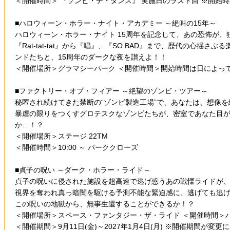
＜開催時間＞ 『ゾンビ・デ・ダンス』 実施日のラスト回 ※開始
■ハロウィーン・ホラー・ナイト・アカデミー ～絶叫の15年～
ハロウィーン・ホラー・ナイト 15周年を記念して、あの恐怖が
『Rat-tat-tat』から『唱』、『SO BAD』まで、歴代
ンドたちと、15周年のダークな夜を讃えよ！！
＜開催場所＞グラマシーパーク ＜開催時間＞開始時間は日によっ
■ファクトリー・オブ・フィアー ～絶望のゾンビ・ツアー～
秘匿され続けてきた禁断の“ゾンビ製造工場”で、あなたは、想像
暴虐の限りをつくすグロテスクなゾンビたちが、密室であなた目が
か…！？
＜開催場所＞ステージ 22TM
＜開催時間＞10:00 ～ パーククローズ
■貞子の呪い ～ダーク・ホラー・ライド～
貞子の呪いに侵された施設を超高速で逃げ惑うあの戦慄ライドが
視界を奪われ真っ暗闇を駆ける予測不能な緊迫感に、逃げても逃
この呪いの地獄から、無事生還することができるか！？
＜開催場所＞スペース・ファンタジー・ザ・ライド ＜開催時間＞パ
＜開催期間＞9月11日(金)～2027年1月4日(月) ※開催期間が変