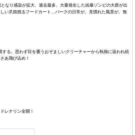
因となり感染が拡大、過去最多、大量発生した凶暴ゾンビの大群が出
々しい爪痕残るフードカート…パークの日常が、見慣れた風景が、無
出現する。思わず目を覆うおぞましいクリーチャーから執拗に追われ続
、さあ飛び込め！
アドレナリン全開！