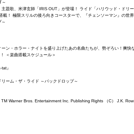
T～
題歌、米津玄師「IRIS OUT」が登場！ ライド「ハリウッド・ドリ
」を搭載！ 極限スリルの後ろ向きコースターで、『チェンソーマン』の世
プ～
いったハロウィーン・ホラー・ナイトを盛り上げたあの名曲たちが、勢ぞろい
！ ＜楽曲搭載スケジュール＞
-tat』
ドリーム・ザ・ライド ～バックドロップ～
M Warner Bros. Entertainment Inc. Publishing Rights （C） J.K. Rowl