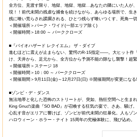
全方位、見渡す限り、地獄、地獄、地獄…あなたの隣にいた人が、
現！！前代未聞の残虐な捕食を続けながら、あらゆる場所で、生
残に喰い荒らされ蹂躙される、ひとつ残らず喰いつくす、死角一
＜開催場所＞パーク・ワイド(一部エリア除く)
＜開催時間＞18:00 ～ パーククローズ
■『バイオハザード レクイエム』 ザ・ダイブ
進むほどに震えが止まらない、驚愕のR-15指定――。大ヒット
け、天井から、足元から、全方位から予測不能の隙なし襲撃！超
＜開催場所＞ステージ 18
＜開催時間＞10：00 ～ パーククローズ
＜開催期間＞9月11日(金)～12月27日(日) ※開催期間が変更にな
■ゾンビ・デ・ダンス
無法地帯と化した恐怖のストリートが、突如、熱狂空間へと生ま
King Gnuの楽曲『SO BAD』が召喚する狂気の宴で、さあ、騒げ。
心乱す音がエリアに響けば、ゾンビが前代未聞の狂暴化。人もゾ
ハロウィーン・ホラー・ナイト 15周年の究極体験に、飛び込め。