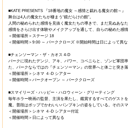
■KATE PRESENTS 『18番地の魔女 ～感情と戯れる魔女の館～』
舞台は4人の魔女たちが棲まう“鏡だらけの館”。
人間の秘められた感情を見抜く魔女たちの導きで、まだ見ぬあな
感情をさらけ出す体験やメイクアップを通して、自らの秘めた感
＜開催場所＞ステージ 18
＜開催時間＞9:00 ～ パーククローズ ※開始時間は日によって異
■チェンソーマン・ザ・カオス 4-D
パークに現れたデンジ、アキ、パワー、コベニらと、ゾンビ軍団率
た、パークならではの『チェンソーマン』の世界へと体ごと突き落
＜開催場所＞シネマ ４-D シアター
＜開催時間＞パークオープン ～ パーククローズ
■スマイリーズ・ハッピー・ハロウィーン・グリーティング
毎年ホラー映画の監督、主演を果たし、鑑賞するすべてのゲストを
魔。普段はポップでかわいいパンプキンの姿をしている。そのス
＜開催場所＞シネマ ４-D シアター付近
＜開催時間＞日によって異なる