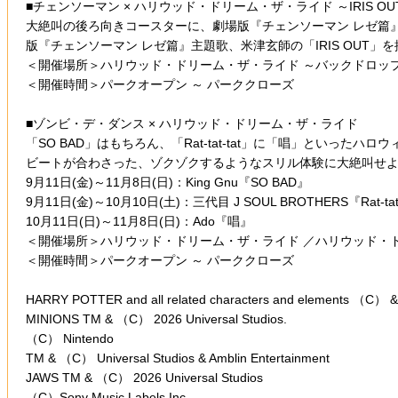
■チェンソーマン × ハリウッド・ドリーム・ザ・ライド ～IRIS OU
大絶叫の後ろ向きコースターに、劇場版『チェンソーマン レゼ篇』主
版『チェンソーマン レゼ篇』主題歌、米津玄師の「IRIS OUT
＜開催場所＞ハリウッド・ドリーム・ザ・ライド ～バックドロッ
＜開催時間＞パークオープン ～ パーククローズ
■ゾンビ・デ・ダンス × ハリウッド・ドリーム・ザ・ライド
「SO BAD」はもちろん、「Rat-tat-tat」に「唱」と
ビートが合わさった、ゾクゾクするようなスリル体験に大絶叫せよ
9月11日(金)～11月8日(日)：King Gnu『SO BAD』
9月11日(金)～10月10日(土)：三代目 J SOUL BROTHERS『Rat-tat
10月11日(日)～11月8日(日)：Ado『唱』
＜開催場所＞ハリウッド・ドリーム・ザ・ライド ／ハリウッド・
＜開催時間＞パークオープン ～ パーククローズ
HARRY POTTER and all related characters and elements （C） & T
MINIONS TM & （C） 2026 Universal Studios.
（C） Nintendo
TM & （C） Universal Studios & Amblin Entertainment
JAWS TM & （C） 2026 Universal Studios
（C）Sony Music Labels Inc.