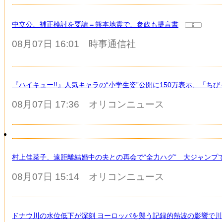
中立公、補正検討を要請＝熊本地震で、参政も提言書
9
08月07日 16:01
時事通信社
『ハイキュー!!』人気キャラの“小学生姿”公開に150万表示、「
08月07日 17:36
オリコンニュース
村上佳菜子、遠距離結婚中の夫との再会で“全力ハグ” 大ジャンプ
08月07日 15:14
オリコンニュース
ドナウ川の水位低下が深刻 ヨーロッパを襲う記録的熱波の影響で川