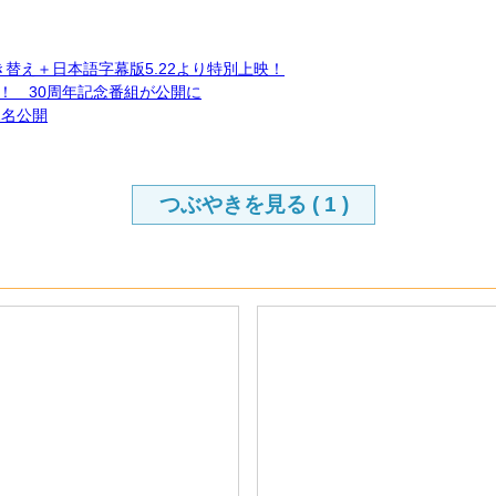
替え＋日本語字幕版5.22より特別上映！
！ 30周年記念番組が公開に
1名公開
つぶやきを見る (
1
)