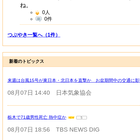
ね。
0
人
0件
つぶやき一覧へ（1件）
新着のトピックス
来週は台風15号が東日本・北日本を直撃か お盆期間中の交通に影
08月07日 14:40
日本気象協会
栃木で71歳男性死亡 熱中症か
5
08月07日 18:56
TBS NEWS DIG