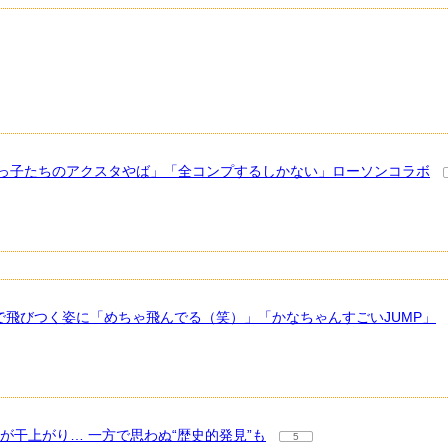
ちびっ子たちのアクスタやば」「全コンプするしかない」ローソンコラボ
で飛びつく姿に「めちゃ飛んでる（笑）」「かなちゃんすごいJUMP」
が干上がり… 一方で思わぬ“歴史的発見”も
5