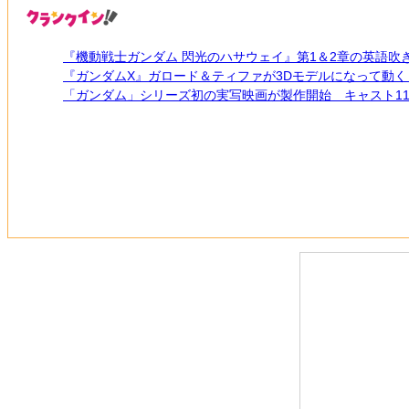
『機動戦士ガンダム 閃光のハサウェイ』第1＆2章の英語吹き
『ガンダムX』ガロード＆ティファが3Dモデルになって動く
「ガンダム」シリーズ初の実写映画が製作開始 キャスト1