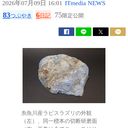
2026年07月09日 16:01
ITmedia NEWS
83
6
75
つぶやき
日記
限定公開
糸魚川産ラピスラズリの外観
（左）、同一標本の切断研磨面