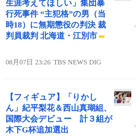
生涯考えてほしい」集団暴
行死事件 “主犯格”の男（当
時18）に無期懲役の判決 裁
判員裁判 北海道・江別市
08月07日 23:26
TBS NEWS DIG
【フィギュア】「りかし
ん」紀平梨花＆西山真瑚組、
国際大会デビュー 計３組が
木下G杯追加選出