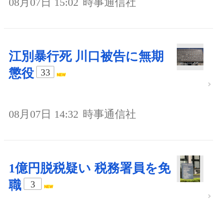
08月07日 15:02
時事通信社
江別暴行死 川口被告に無期
懲役
33
08月07日 14:32
時事通信社
1億円脱税疑い 税務署員を免
職
3