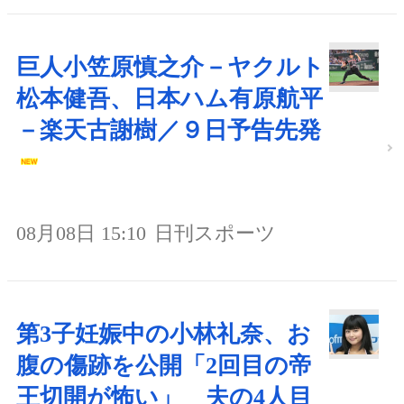
巨人小笠原慎之介－ヤクルト
松本健吾、日本ハム有原航平
－楽天古謝樹／９日予告先発
08月08日 15:10
日刊スポーツ
第3子妊娠中の小林礼奈、お
腹の傷跡を公開「2回目の帝
王切開が怖い」 夫の4人目