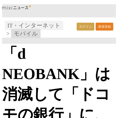
IT・インターネット
ログイン
新規登録
>
モバイル
「d
NEOBANK」は
消滅して「ドコ
モの銀行」に、