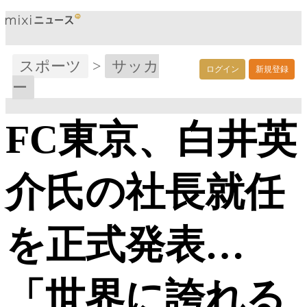
スポーツ
>
サッカ
ログイン
新規登録
ー
FC東京、白井英
介氏の社長就任
を正式発表…
「世界に誇れる