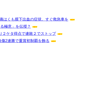
頭痛はくも膜下出血の症状。すぐ救急車を
躍する極意」を伝授？
り２ケタ得点で連敗２でストップ
無傷2連勝で重賞初制覇を飾る