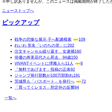
※申し訳ありませんが、このニュースは掲載期間が終了した
ニューストップへ
ピックアップ
戦争の悲惨な展示 子へ配慮模索
109
れいわ 党名「いのちの党」に
202
注文キャンセル繰り返す、女逮捕
160
俳優の寿美花代さん死去、94歳
150
VIVANTイベントに堺雅人ら11人
8
「無料であげます」投稿の正体
92
ジャンプ発行部数が100万部割れ
191
茨城県も「パスポート」を発行へ
72
「買ってくレタス」想定外の反響
84
一覧へ