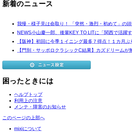
新着のニュース
我慢・様子見は命取り！ 「突然・激烈・初めて」の
NEWS小山慶一郎、後輩KEY TO LITに「関西で活
【阪神】初回に今季１イニング最多７得点！１カ月ぶ
【門別・サッポロクラシックC結果】カズドリームが
困ったときには
ヘルプトップ
利用上の注意
メンテ・障害のお知らせ
このページの上部へ
mixiについて