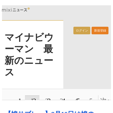
ログイン
新規登録
マイナビウ
ーマン 最
新のニュー
ス
1
2
3
4
5
次