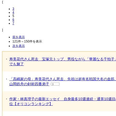
[
3
4
5
6
7
]
前を表示
121件～150件を表示
次を表示
・
寿美花代さん死去 宝塚元トップ、男役ながら「華麗なる千拍子
でも魅了
・
「高嶋家の母」寿美花代さん死去、先祖は超有名戦国大名の血筋
山岡鉄舟の剣術四番弟子
3
・
作家・林真理子の最新エッセイ 自身最多10週連続・通算10週目
位【オリコンランキング】