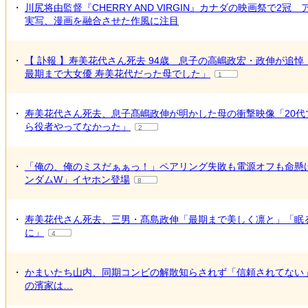
・
川尻将由監督『CHERRY AND VIRGIN』カナダの映画祭で2冠
実写、漫画を融合させた作風に注目
・
【 訃報 】寿美花代さん死去 94歳 息子の高嶋政宏・政伸が追悼
最期まで大女優 寿美花代だった母でした」
1
・
寿美花代さん死去、息子髙嶋政伸が明かした母の衝撃映像「20代
ら役者やってなかった」
2
・
「俺の、俺のミスだぁぁっ！」ペアリング失敗も電源オフも命懸
ンダムW」イヤホン登場
8
・
寿美花代さん死去、三男・髙島政伸「最期まで美しく凛と」「眠
に」
4
・
かまいたち山内、同期コンビの解散知らされず「信頼されてない
の濱家は…