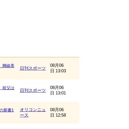
08月06
」脚線美
日刊スポーツ
日 13:03
08月06
、祖父は
日刊スポーツ
日 13:01
オリコンニュ
08月06
の新書1
ース
日 12:58