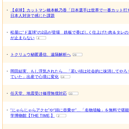
・
【卓球】カットマン橋本帆乃香「日本選手は世界で一番カット打
日本人対決で感じた課題
・
松屋に“ド直球”の2品が登場 鉄板で香ばしく仕上げた肉＆タレ
が止まらない
4
・
トクリュウ秘匿通信、遠隔解析へ
29
・
岡田結実、もし浮気されたら…「若い頃は社会的に抹消してやろ
ていた」出産で心境に変化
14
・
任天堂、地震受け修理無償対応
33
・
“じゃらじゃらアクセ”や“頭に壺乗せ”…「名物埴輪」を無料で堪
学博物館【THE TIME,】
2