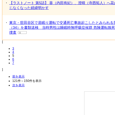
・
【ラストノート 第5話】 葵（内田有紀）、澄晴（寺西拓人）へ花
じなくなった経緯明かす
・
東京・世田谷区で居眠り運転で交通死亡事故起こしたとみられる
（34）を書類送検 当時男性は睡眠時無呼吸症候群 危険運転致
捜査
8
[
3
4
5
6
7
]
前を表示
121件～150件を表示
次を表示