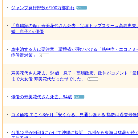
・
ジャンプ発行部数が100万部割れ
276
・
「髙嶋家の母」寿美花代さん死去 宝塚トップスター→高島忠夫
婚 息子2人俳優
・
車中泊する人は要注意 環境省が呼びかける「熱中症・エコノミ
症候群対策」
9
・
寿美花代さん死去、94歳 息子・髙嶋政宏、政伸がコメント「最
まで大女優 寿美花代だった母でした」
1
・
俳優の寿美花代さん死去、94歳
194
・
コメ価格 向こう3か月「安くなる」見通し強まる 指数は過去最低
・
台風13号が9日頃にかけて沖縄に接近 九州から東海は猛暑が続