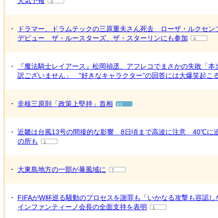
天気予報
3
・
ドラマー、ドラムテックの三原重夫さん死去 ローザ・ルクセン
デビュー ザ・ルースターズ、ザ・スターリンにも参加
4
・
『魔法騎士レイアース』松岡禎丞、アフレコでまさかの失敗「本
訳ございません」 "好きなキャラクター”の回答には大爆笑起こ
・
非核三原則「政策上堅持」首相
83
・
近畿は台風13号の間接的な影響 8日頃まで高波に注意 40℃に
の所も
1
・
大東島地方の一部が暴風域に
7
・
FIFAがW杯巡る騒動のプロセスを謝罪も「いかなる攻撃も容認し
インファンティーノ会長の全面支持を表明
1