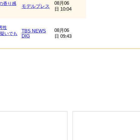
08月06
の香り感
モデルプレス
日 10:04
男性
08月06
TBS NEWS
死疑いでも
DIG
日 09:43