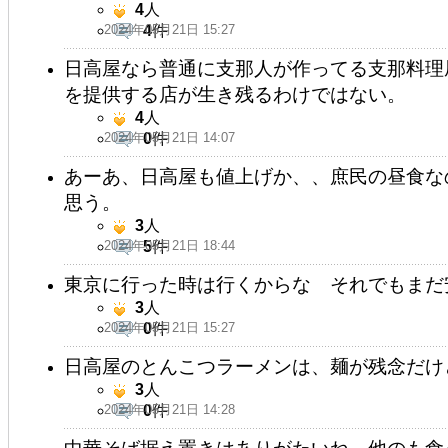
4
人
2024年05月21日 15:27
4
件
日高屋なら普通に支那人が作ってる支那料理
を提供する店が生き残るわけではない。
4
人
2024年05月21日 14:07
0
件
あーあ、日高屋も値上げか、、庶民の昼食な
思う。
3
人
2024年05月21日 18:44
5
件
東京に行った時は行くからな それでもまだ
3
人
2024年05月21日 15:27
0
件
日高屋のとんこつラーメンは、麺が残念だけ
3
人
2024年05月21日 14:28
0
件