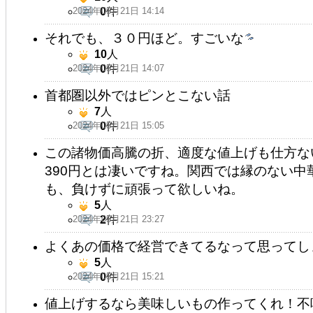
2024年05月21日 14:14
0
件
それでも、３０円ほど。すごいな
10
人
2024年05月21日 14:07
0
件
首都圏以外ではピンとこない話
7
人
2024年05月21日 15:05
0
件
この諸物価高騰の折、適度な値上げも仕方な
390円とは凄いですね。関西では縁のない
も、負けずに頑張って欲しいね。
5
人
2024年05月21日 23:27
2
件
よくあの価格で経営できてるなって思ってし
5
人
2024年05月21日 15:21
0
件
値上げするなら美味しいもの作ってくれ！不