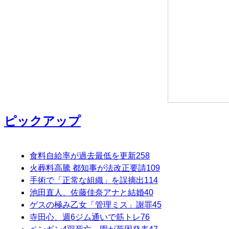
ピックアップ
食料自給率が過去最低を更新
258
火葬料高騰 都知事が法改正要請
109
手術で「正常な組織」を誤摘出
114
池田直人、佐藤佳奈アナと結婚
40
ゲスの極み乙女「管理ミス」謝罪
45
寺田心、週6ジム通いで筋トレ
76