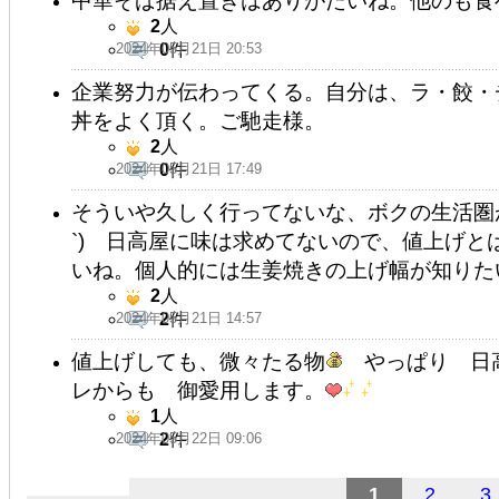
中華そば据え置きはありがたいね。他のも食
2
人
2024年05月21日 20:53
0
件
企業努力が伝わってくる。自分は、ラ・餃・
丼をよく頂く。ご馳走様。
2
人
2024年05月21日 17:49
0
件
そういや久しく行ってないな、ボクの生活圏が
`) 日高屋に味は求めてないので、値上げ
いね。個人的には生姜焼きの上げ幅が知りた
2
人
2024年05月21日 14:57
2
件
値上げしても、微々たる物
やっぱり 日
レからも 御愛用します。
1
人
2024年05月22日 09:06
2
件
1
2
3