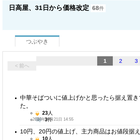
日高屋、31日から価格改定
68
件
つぶやき
1
2
3
< 前へ
中華そばついに値上げかと思ったら据え置き
た。
23
人
2024年05月21日 14:55
3
件
10円、20円の値上げ、主力商品はお値段据
10
人