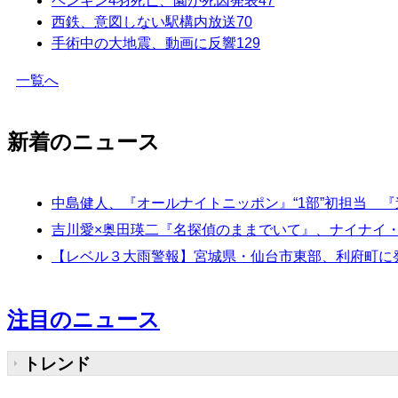
ペンギン4羽死亡、園が死因発表
47
西鉄、意図しない駅構内放送
70
手術中の大地震、動画に反響
129
一覧へ
新着のニュース
中島健人、『オールナイトニッポン』“1部”初担当 
吉川愛×奥田瑛二『名探偵のままでいて』、ナイナイ
【レベル３大雨警報】宮城県・仙台市東部、利府町に発表
注目のニュース
トレンド