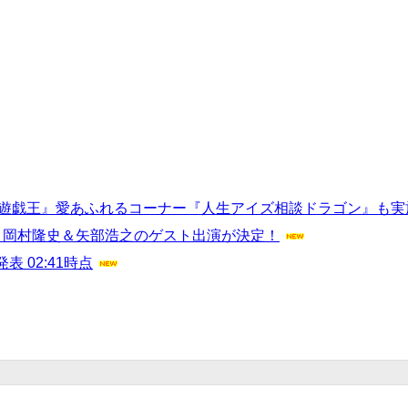
『遊戯王』愛あふれるコーナー『人生アイズ相談ドラゴン』も実
・岡村隆史＆矢部浩之のゲスト出演が決定！
 02:41時点