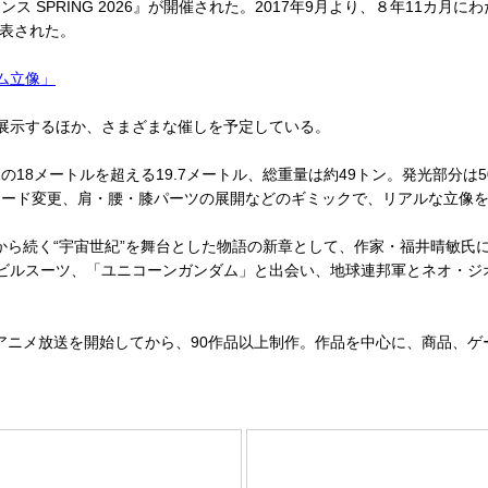
SPRING 2026』が開催された。2017年9月より、８年11カ
発表された。
ム立像」
展示するほか、さまざまな催しを予定している。
8メートルを超える19.7メートル、総重量は約49トン。発光部分は
モード変更、肩・腰・膝パーツの展開などのギミックで、リアルな立像
ら続く“宇宙世紀”を舞台とした物語の新章として、作家・福井晴敏氏に
ビルスーツ、「ユニコーンガンダム」と出会い、地球連邦軍とネオ・ジ
にアニメ放送を開始してから、90作品以上制作。作品を中心に、商品、