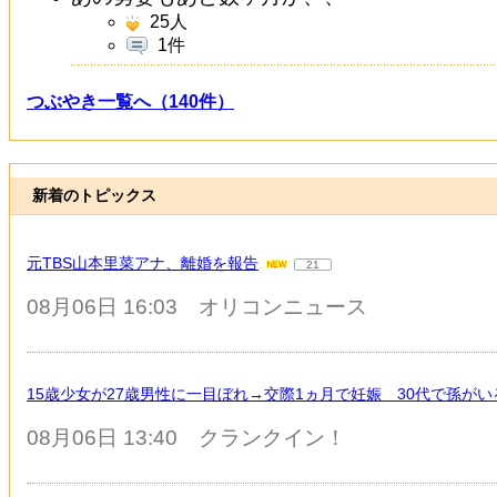
25
人
1件
つぶやき一覧へ（140件）
新着のトピックス
元TBS山本里菜アナ、離婚を報告
21
08月06日 16:03
オリコンニュース
15歳少女が27歳男性に一目ぼれ→交際1ヵ月で妊娠 30代で孫が
08月06日 13:40
クランクイン！