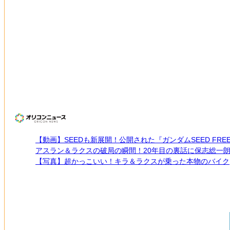
【動画】SEEDも新展開！公開された『ガンダムSEED FREE
アスラン＆ラクスの破局の瞬間！20年目の裏話に保志総一
【写真】超かっこいい！キラ＆ラクスが乗った本物のバイク