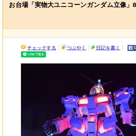
お台場「実物大ユニコーンガンダム立像」
チェックする
つぶやく
日記を書く