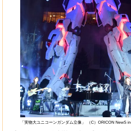
「実物大ユニコーンガンダム立像」 （C）ORICON NewS inc