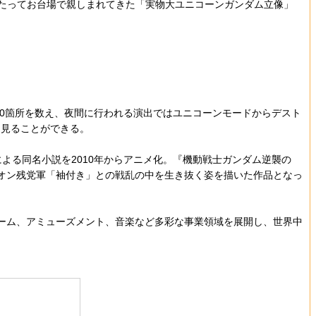
月にわたってお台場で親しまれてきた「実物大ユニコーンガンダム立像」
50箇所を数え、夜間に行われる演出ではユニコーンモードからデスト
を見ることができる。
よる同名小説を2010年からアニメ化。『機動戦士ガンダム逆襲の
オン残党軍「袖付き」との戦乱の中を生き抜く姿を描いた作品となっ
ゲーム、アミューズメント、音楽など多彩な事業領域を展開し、世界中