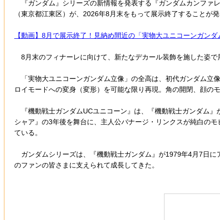
『ガンダム』シリーズの新情報を発表する『ガンダムカンファレンス 
（東京都江東区）が、2026年8月末をもって展示終了することが
【動画】8月で展示終了！見納め間近の「実物大ユニコーンガンダ
8月末のフィナーレに向けて、新たなデカール装飾を施した姿で
「実物大ユニコーンガンダム立像」の全高は、初代ガンダム立像の1
ロイモードへの変身（変形）を可能な限り再現。角の開閉、顔の
『機動戦士ガンダムUCユニコーン』は、『機動戦士ガンダム』か
シャア』の3年後を舞台に、主人公バナージ・リンクスが純白のモ
ている。
ガンダムシリーズは、『機動戦士ガンダム』が1979年4月7日
のファンの皆さまに支えられて成長してきた。