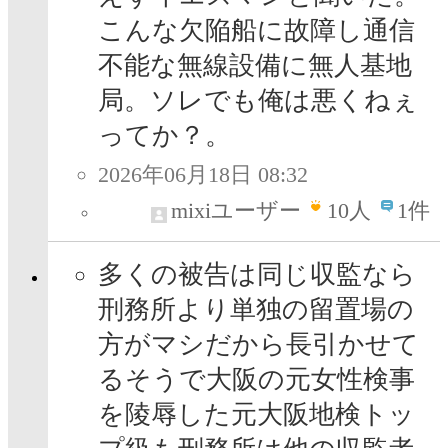
こんな欠陥船に故障し通信
不能な無線設備に無人基地
局。ソレでも俺は悪くねぇ
ってか？。
2026年06月18日 08:32
mixiユーザー
10
人
1件
多くの被告は同じ収監なら
刑務所より単独の留置場の
方がマシだから長引かせて
るそうで大阪の元女性検事
を陵辱した元大阪地検トッ