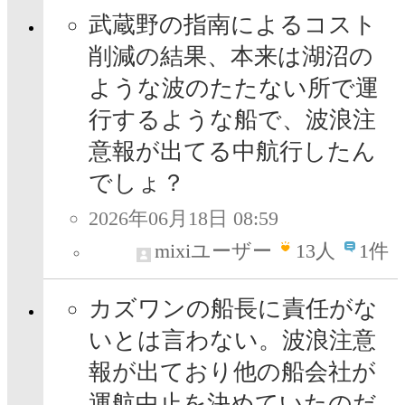
武蔵野の指南によるコスト
削減の結果、本来は湖沼の
ような波のたたない所で運
行するような船で、波浪注
意報が出てる中航行したん
でしょ？
2026年06月18日 08:59
mixiユーザー
13
人
1件
カズワンの船長に責任がな
いとは言わない。波浪注意
報が出ており他の船会社が
運航中止を決めていたのだ