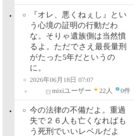
『オレ、悪くねぇし』とい
う心境の証明の行動だわ
な。そりゃ遺族側は当然憤
るよ。ただでさえ最長量刑
がたった5年だというの
に。
2026年06月18日 07:07
mixiユーザー
22
人
0件
今の法律の不備だよ。重過
失で２６人も亡くなればも
う死刑でいいレベルだよ